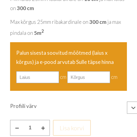
on
300 cm
Max kõrgus 25mm ribakardinale on
300 cm
ja max
2
pindala on
5
m
Palun sisesta soovitud mõõtmed (laius
x
kõrgus
) ja e-pood arvutab Sulle täpse hinna
cm
cm
Profiili värv
Valge
Lisa korvi
kogus