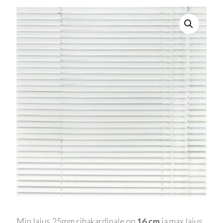
Min laius 25mm ribakardinale on
16 cm
ja max laius