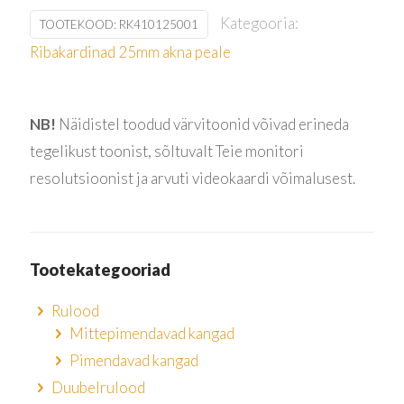
Kategooria:
TOOTEKOOD:
RK410125001
Ribakardinad 25mm akna peale
NB!
Näidistel toodud värvitoonid võivad erineda
tegelikust toonist, sõltuvalt Teie monitori
resolutsioonist ja arvuti videokaardi võimalusest.
Tootekategooriad
Rulood
Mittepimendavad kangad
Pimendavad kangad
Duubelrulood