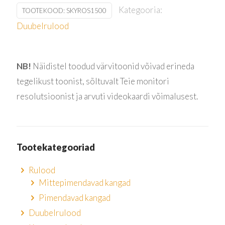
Kategooria:
TOOTEKOOD:
SKYROS1500
Duubelrulood
NB!
Näidistel toodud värvitoonid võivad erineda
tegelikust toonist, sõltuvalt Teie monitori
resolutsioonist ja arvuti videokaardi võimalusest.
Tootekategooriad
Rulood
Mittepimendavad kangad
Pimendavad kangad
Duubelrulood