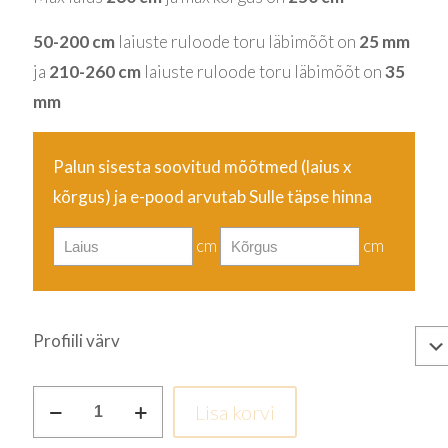
50-200 cm
laiuste ruloode toru läbimõõt on
25 mm
ja
210-260 cm
laiuste ruloode toru läbimõõt on
35
mm
Palun sisesta soovitud mõõtmed (laius
x
kõrgus
) ja e-pood arvutab Sulle täpse hinna
cm
cm
Profiili värv
Hall
Lisa korvi
kogus