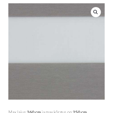
Max laius
260 cm
ja max kõrgus on
250 cm