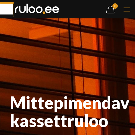
0
Mittepimendav
kassettruloo