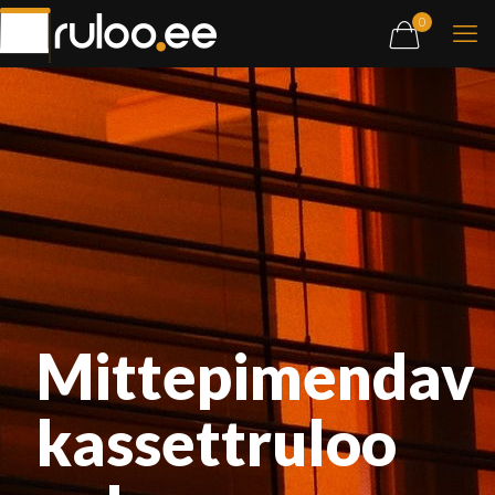
0
Mittepimendav
kassettruloo