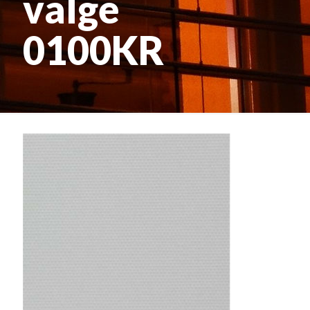
valge
0100KR