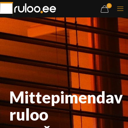
0
Mittepimendav
ruloo