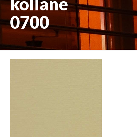
kollane
0700