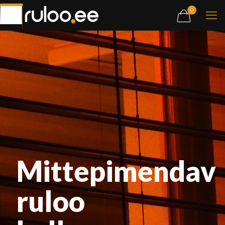
0
Mittepimendav
ruloo